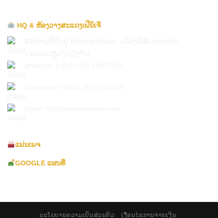
HQ & ຫ້ອງວາງສະແດງເຟີນິເຈີ
ສະຖານທີ່ຕັ່ງຢູ່ ບ້ານດອນກອຍ, ເມືອງສີສັດຕະນາກ,
ນະຄອນຫຼວງວຽງຈັນ
ສາຍດ່ວນ: (+856) 020 88897363
Whatsapp: (+856) 20 97836789
Email: co@sabaideehome.com
ແຟນເພຈ
GOOGLE ແຜນທີ່
ນະໂຍບາຍຄວາມເປັນສ່ວນຕົວ
ເງື່ອນໄຂການຈ່າຍເງິນ