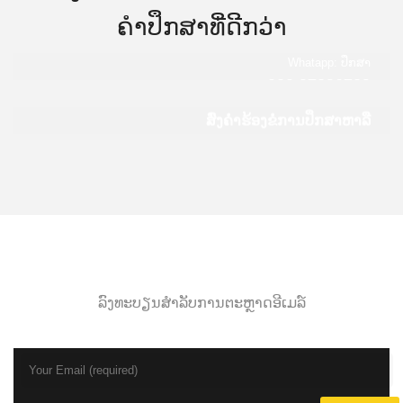
ຄໍາປຶກສາທີ່ດີກວ່າ
Whatapp: ປຶກສາ
020 97836789
ສົ່ງຄໍາຮ້ອງຂໍການປຶກສາຫາລື
ລົງທະບຽນສໍາລັບການຕະຫຼາດອີເມລ໌