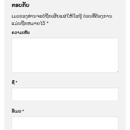
ຕອບກັບ
ເມວຂອງທ່ານຈະບໍ່ຖືກເຜີຍແຜ່ໃຫ້ໃຜຮູ້
ບ່ອນທີ່ຕ້ອງການ
ແມ່ນຖືກຫມາຍໄວ້
*
ຄວາມເຫັນ
ຊື່
*
ອີເມວ
*