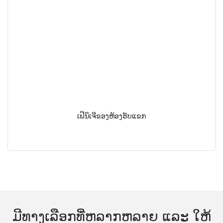
ເຟີນິເຈີຂອງຫ້ອງຮັບແຂກ
ມີທາງເລືອກທີ່ຫລາກຫລາຍ ແລະ ໃຫ້