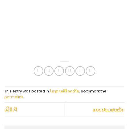
This entry was posted in
ໂຄງການທີ່ໂດດເດັ່ນ
. Bookmark the
permalink
.
ເຟີນິເຈີ
ແບບຟອມສະໝັກ