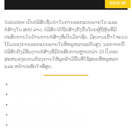
Sabaidee ເປັນບໍລິສັດຊັ້ນນໍາໃນການອອກແບບພາຍໃນ ແລະ
ກໍ່ສ້າງໃນ ສປປ ລາວ. ບໍລິສັດໄດ້ຖືກສ້າງຕັ້ງຂຶ້ນໂດຍຜູ້ຖືຫຸ້ນທີ່ມີ
ປະສົບການໃນດ້ານການກໍ່ສ້າງທີ່ເປັນມືອາຊີບ, ມີຄວາມເຂົ້າໃຈແນວ
ໂນ້ມຂອງການອອກແບບພາຍໃນທີ່ຫລູຫລາລະດັບສູງ. ນອກຈາກນີ້
ບໍລິສັດຍັງມີທີມງານກໍ່ສ້າງທີ່ມີປະສົບການຫຼາຍກວ່າ 10 ປີ,ຕອບ
ສະຫນອງຄວາມຕ້ອງການໃຫ້ລູກຄ້າມີພື້ນທີ່ໃຊ້ສອຍທີ່ຫລູຫລາ
ແລະ ຫນ້າປະທັບໃຈທີ່ສຸດ.
ນະໂຍບາຍຄວາມເປັນສ່ວນຕົວ
ເງື່ອນໄຂການຈ່າຍເງິນ
ນະໂຍບາຍການຈັດການຄໍາຮ້ອງທຸກ
ນະໂຍບາຍການຮັບປະກັນ – ບໍາລຸງຮັກສາ
ນະໂຍບາຍການສົ່ງຄືນ ແລະ ການຄືນເງິນ