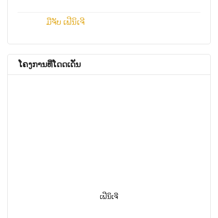
ມືຈັບ ເຟີນິເຈີ
ໂຄງການທີ່ໂດດເດັ່ນ
ເຟີນິເຈີ