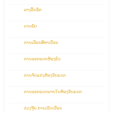
ລາງລີ້ນຊັກ
ບານພັບ
ການເລືອກສີທາເຮືອນ
ການອອກແບບຫ້ອງຄົວ
ການຈັດແຕ່ງຫ້ອງຮັບແຂກ
ການອອກແບບພາຍໃນຫ້ອງຮັບແຂກ
ຮ່ວງຈຸ໊ຍ ການເຮັດເຮືອນ