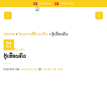
Skip
ພາສາລາວ
Tiếng Việt
to
content
Home
»
ໂຄງການທີ່ໂດດເດັ່ນ
»
ຕູ້ເຮືອນຄົວ
04
ກ.ຍ.
ໂຄງການທີ່ໂດດເດັ່ນ
ຕູ້ເຮືອນຄົວ
POSTED ON
04/09/2021
BY
QUẢN TRỊ VIÊN