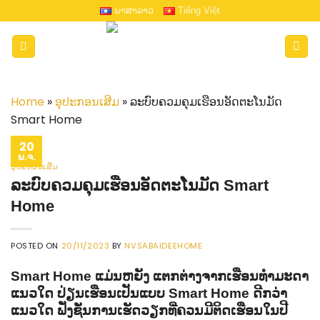
Skip
ພາສາລາວ
Tiếng Việt
to
content
Home
»
ອຸປະກອນເສີມ
»
ລະບົບຄວມຄຸມເຮືອນອັດຕະໂນມັດ
Smart Home
20
​ພ.ຈ.
ອຸປະກອນເສີມ
ລະບົບຄວມຄຸມເຮືອນອັດຕະໂນມັດ Smart
Home
POSTED ON
20/11/2023
BY
NVSABAIDEEHOME
Smart Home ແມ່ນຫຍັງ ແຕກຕ່າງຈາກເຮືອນທຳມະດາ
ແນວໃດ ປ່ຽນເຮືອນເປັນແບບ Smart Home ດີກວ່າ
ແນວໃດ ຟັ່ງຊັ່ນການເຮັດວຽກທີ່ຄວນມີຕິດເຮືອນໃນປີ