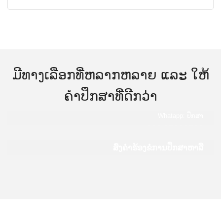
ມີທາງເລືອກທີ່ຫລາກຫລາຍ ແລະ ໃຫ້
ຄໍາປຶກສາທີ່ດີກວ່າ
Whatapp: ປຶກສາ
020 97836789
ສົ່ງຄໍາຮ້ອງຂໍການປຶກສາຫາລື