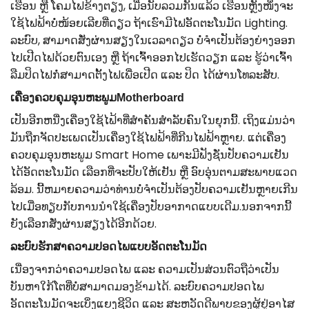
ເຮືອນ ຫຼື ໂຄມໄຟຂ້າງຕຽງ, ເມື່ອນັບລວມກັນແລ້ວ ເຮືອນຫຼັງໜຶ່ງຈະ
ໃຊ້ໄຟຟ້າບໍ່ໜ້ອຍເລີຍທີ່ດຽວ ຖ້າເຮົາມີໄຟອັດຕະໂນມັດ Lighting.
ລະບົບ, ສາມາດສັ່ງຜ່ານສຽງໃນເວລາດຽວ ບໍ່ຈໍາເປັນຕ້ອງຍ່າງອອກ
ໄປເປີດໄຟດ້ວຍຕົນເອງ ຫຼື ຖ້າເຈົ້າອອກໄປເຮັດວຽກ ແລະ ຮູ້ວ່າເຈົ້າ
ລືມປິດໄຟກໍ່ສາມາດຕັ້ງໄຟເພື່ອເປີດ ແລະ ປິດ ໄດ້ຜ່ານ​ໂທລະ​ສັບ​.
ເຄື່ອງຄວບຄຸມອຸນຫະພູມMotherboard
ເປັນອີກຫນື່ງເຄື່ອງໃຊ້ໄຟ້າທີ່ສຳຄັນສຳລັບຄົນໃນຍຸກນີ້. ເຖິງແມ່ນວ່າ
ມັນຖືກຈັດປະເພດເປັນເຄື່ອງໃຊ້ໄຟຟ້າທີ່ກີນໄຟຟ້າຫຼາຍ. ແຕ່ເຄື່ອງ
ຄວບຄຸມອຸນຫະພູມ Smart Home ເພາະມີຟັງຊັ່ນປັບຄວາມເຢັນ
ໄດ້ອັດຕະໂນມັດ ​ເລືອກ​ທີ່​ຈະ​ປັບ​ໃຫ້​ເຢັນ​ ຫຼື ​ອົບ​ອຸ່ນ​ຕາມ​ສະ​ພາບ​ແວດ​
ລ້ອມ​. ນີ້ຫມາຍຄວາມວ່າທ່ານບໍ່ຈໍາເປັນຕ້ອງປັບຄວາມເຢັນຫຼາຍເກີນ
ໄປເມື່ອທຽບກັບການນໍາໃຊ້ເຄື່ອງປັບອາກາດແບບເດີມ.ນອກຈາກນີ້
ຍັງເລືອກສັ່ງຜ່ານສຽງໄດ້ອີກດ້ວຍ.
ລະບົບຮັກສາຄວາມປອດໄພແບບອັດຕະໂນມັດ
ເນື່ອງຈາກວ່າຄວາມປອດໄພ ແລະ ຄວາມເປັນສ່ວນຕົວຖືວ່າເປັນ
ບັນຫາໃກ້ໂຕທີ່ບໍ່ສາມາດມອງຂ້າມໄດ້. ລະບົບຄວາມປອດໄພ
ອັດຕະໂນມັດຈະເບິ່ງແຍງຊີວິດ ແລະ ສະຫວັດດີພາບຂອງຜູ້ຢູ່ອາໄສ