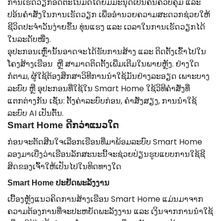
ການເຮັດວຽກອັດຕະໂນມັດໂດຍມີມະນຸດເປັນຄົນຄວບຄຸມ ແລະ
ປອ້ນຄໍາສັ່ງໃນການເຮັດວຽກ ເພື່ອອຳນວຍຄວາມສະດວກຊ່ວຍໃຫ້
ຊີວິດປະຈໍາວັນງ່າຍຂຶ້ນ ທຸ່ນແຮງ ແລະ ເວລາໃນການເຮັດວຽກໄດ້
ໃນລະດັບໜື່ງ.
ອຸ​ປະ​ກອນ​ເຫຼົ່າ​ນັ້ນ​ອາດ​ຈະ​ໄດ້​ຮັບ​ການ​ສ້າງ ​ແລະ​ ຕິດ​ຕັ້ງ​ເຂົ້າ​ໄປ​ໃນ​
ໂຄງ​ສ້າງ​ເຮືອນ​ ຫຼື ສາມາດຕິດຕັ້ງເພີ່ມເຕີມໃນພາຍຫຼັງ. ຢ່າງໃດ
ກໍຕາມ, ຜູ້ໃຊ້ຕ້ອງສຶກສາວິທີການນໍາໃຊ້ມັນຢ່າງລະອຽດ ເພາະບາງ
ລະບົບ ຫຼື ອຸປະກອນທີ່ໃຊ້ໃນ Smart Home ໃຊ້ວິທີຄຳສັ່ງທີ່
ແຕກຕ່າງກັນ ເຊັ່ນ: ຕັ້ງຄ່າລະບົບກ່ອນ, ຄຳສັ່ງສຽງ, ການນຳໃຊ້
ລະບົບ AI ເປັນຕົ້ນ.
Smart Home ດີກວ່າແນວໃດ
ກ່ອນຈະຕັດສີນໃຈເລືອກເຮືອນທີ່ມາພ້ອມລະບົບ Smart Home
ລອງມາເບີ່ງວ່າເຮືອນລັກສະນະນີ້ຈະຊ່ວຍປ່ຽນຮູບແບບການໃຊ້ຊີ
ສິດຂອງເຈົ້າໃຫ້ເປັນໄປໃນທິດທາງໃດ
Smart Home ປະຢັດພະລັງງານ
ເບື້ອງຫຼັງແນວຄິດການສ້າງເຮືອນ Smart Home ແມ່ນມາຈາກ
ຄວາມຕ້ອງການທີ່ຈະປະຫຍັດພະລັງງານ ແລະ ເງິນຈາກການນໍາໃຊ້