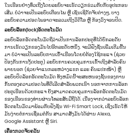
ໃນເຮືອນຢ່າງທົ່ວເຖີງໂດຍລະບົບຈະເຮັດວຽກຮ່ວມກັບກັບອຸປະກອນ
ເສີມ. ບໍ່ວ່າຈະເປັນລະບົບເຕືອນໄພ ຫຼື ເຊັນເຊີດັກຈັບຕ່າງໆ, ບາງ
ລະບົບຄວາມປອດໄພອາດຈະລວມເຖິງວິດີໂອ ຫຼື ກ້ອງວົງຈອນປິດ.
ລະບົບລ໊ອກ(lock)ອັດຕະໂນມັດ
ລະບົບລັອກອັດຕະໂນມັດຖືວ່າເປັນການລັອກປະຕູທີ່ໄດ້ຍົກລະດັບ
ການເຮັດວຽກຂອງມັນໄປອີກລະດັບຫນຶ່ງ. ຈະມີຟັງຊັ່ນເພີ່ມເຕີມຂື້ນ
ມາ ບໍ່ວ່າຈະເປັນລະບົບການເຂົ້າເຮືອນໂດຍບໍ່ຕ້ອງໃຊ້ກະແຈ (ຊ່ວຍ
ປ້ອງກັນການງັດປະຕູ) ລະບົບການຄວບຄຸມການເຂົ້າເຖິງສໍາລັບຄົນ
ພາຍນອກ (ຊ່ວຍຈຳແນກລະຫວ່າງແຂກ ແລະ ຄົນແປກໜ້າ) ຫຼື
ລະບົບປົດລັອກອັດຕະໂນມັດ ທັງຫມົດນີ້ຈະສະຫນອງຊັ້ນຂອງການ
ກັ່ນຕອງຄວາມປອດໄພທີ່ດີເລີດສໍາລັບພວກເຮົາ ນອກຈາກການລັອກ
ປະຕູເຮືອນດ້ວຍກະແຈ ຍັງສາມາດຄວບຄຸມການລັອກອັດຕະໂນມັດ
ຂອງເຮືອນຂອງທ່ານຜ່ານໂທລະສັບມືຖືໄດ້. ເນື່ອງຈາກວ່າລະບົບລັອກ
ອັດຕະໂນມັດມາພ້ອມກັບຟັງຊັນ Wi-Fi Smart Lock, ເຊິ່ງເຮັດໃຫ້
ມັນງ່າຍຕໍ່ການເຊື່ອມຕໍ່ກັນ ສາມາດສັ່ງມັນໄດ້ຜ່ານ Alexa,
Google Assistant ຫຼື Siri.
ເຄື່ອງກວດຈັບຄວັນ