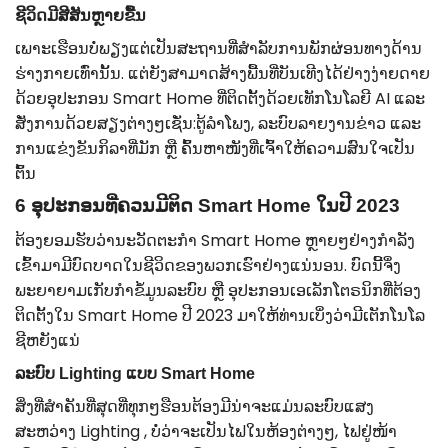
ຊີວິດມີສີສັນຫຼາຍຂື້ນ
ເພາະເຮືອນບໍ່ພຽງແຕ່ເປັນສະຖານທີ່ສໍາລັບການພັກຜ່ອນທາງດ້ານ
ຮ່າງກາຍເທົ່ານັ້ນ. ແຕ່ຍັງສາມາດສ້າງພື້ນທີ່ບັນເທີງໄດ້ຢ່າງງ່າຍດາຍ
ດ້ວຍອຸປະກອນ Smart Home ທີ່ຕິດຕັ້ງດ້ວຍເທັກໂນໂລຍີ AI ແລະ
ສັ່ງການດ້ວຍສຽງຕ່າງໆເຊັ່ນ:ຕູ້ລຳໂພງ, ລະບົບລາຍງານຂ່າວ ແລະ
ການແຂ່ງຂັນກິລາທີ່ມັກ ຫຼື ຄົ້ນຫາໜັງທີ່ເຈົ້າໃຫ້ຄວາມສົນໃຈເປັນ
ຕົ້ນ
6 ອຸປະກອນທີ່ຄວນມີຕິດ Smart Home ໃນປີ 2023
ຕ້ອງຍອມຮັບວ່ານະວັດຕະກໍາ Smart Home ຫຼາຍໆຢ່າງກຳລັງ
ເຂົ້າມາມີບົດບາດໃນຊີວິດຂອງພວກເຮົາຢ່າງແນ່ນອນ. ບົດນີ້​ຈຶ່ງ​
ພະຍາຍາມ​ເກັບ​ກຳ​ຂໍ້​ມູນ​ລະບົບ ​ຫຼື​ ອຸປະກອນ​ເອ​ເລັກ​ໂຕຣນິກ​ທີ່​ຕ້ອງ​
ຕິດ​ຕັ້ງ​ໃນ Smart Home ປີ 2023 ມາ​ໃຫ້​ທ່ານ​ເບິ່ງ​ວ່າ​ມີ​ເຕັກ​ໂນ​ໂລ​
ຊີ​ຫຍັງແນ່
ລະບົບ Lighting ແບບ Smart Home
ສິ່ງທີ່ສໍາຄັນທີ່ສຸດທີ່ທຸກໆຮືອນຕ້ອງມີນ່າຈະແມ່ນລະບົບແສງ
ສະຫວ່າງ Lighting , ບໍ່ວ່າຈະເປັນໄຟໃນຫ້ອງຕ່າງໆ, ໄຟຢູ່ໜ້າ