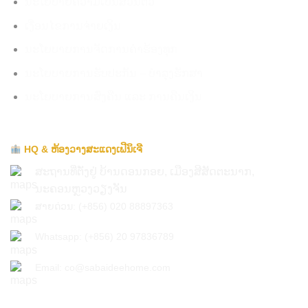
ນະໂຍບາຍຄວາມເປັນສ່ວນຕົວ
ເງື່ອນໄຂການຈ່າຍເງິນ
ນະໂຍບາຍການຈັດການຄໍາຮ້ອງທຸກ
ນະໂຍບາຍການຮັບປະກັນ – ບໍາລຸງຮັກສາ
ນະໂຍບາຍການສົ່ງຄືນ ແລະ ການຄືນເງິນ
HQ & ຫ້ອງວາງສະແດງເຟີນິເຈີ
ສະຖານທີ່ຕັ່ງຢູ່ ບ້ານດອນກອຍ, ເມືອງສີສັດຕະນາກ,
ນະຄອນຫຼວງວຽງຈັນ
ສາຍດ່ວນ: (+856) 020 88897363
Whatsapp: (+856) 20 97836789
Email: co@sabaideehome.com