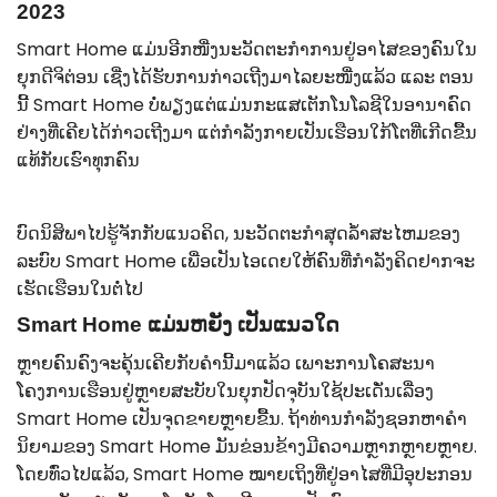
2023
Smart Home ແມ່ນອີກໜື່ງນະວັດຕະກຳການຢູ່ອາໄສຂອງຄົນໃນ
ຍຸກດີຈິຕ່ອນ ເຊີ່ງໄດ້ຮັບການກ່າວເຖີງມາໄລຍະໜື່ງແລ້ວ ແລະ ຕອນ
ນີ້ Smart Home ບໍ່ພຽງແຕ່ແມ່ນກະແສເຕັກໂນໂລຊີໃນອານາຄົດ
ຢ່າງທີ່ເຄີຍໄດ້ກ່າວເຖີງມາ ແຕ່ກຳລັງກາຍເປັນເຮືອນໃກ້ໂຕທີ່ເກີດຂື້ນ
ແທ້ກັບເຮົາທຸກຄົນ
ບົດນິສິພາໄປຮູ້ຈັກກັບແນວຄິດ, ນະວັດຕະກຳສຸດລ້ຳສະໄຫມຂອງ
ລະບົບ Smart Home ເພື່ອເປັນໄອເດຍໃຫ້ຄົນທີ່ກຳລັງຄິດຢາກຈະ
ເຮັດເຮືອນໃນຕໍ່ໄປ
Smart Home ແມ່ນຫຍັງ ເປັນແນວໃດ
ຫຼາຍຄົນຄົງຈະຄຸ້ນເຄີຍກັບຄຳນີ້ມາແລ້ວ ເພາະການໂຄສະນາ
ໂຄງການເຮືອນຢູ່ຫຼາຍສະບັບໃນຍຸກປັດຈຸບັນໃຊ້ປະເດັ່ນເລື່ອງ
Smart Home ເປັນຈຸດຂາຍຫຼາຍຂື້ນ. ຖ້າທ່ານກໍາລັງຊອກຫາຄໍາ
ນິຍາມຂອງ Smart Home ມັນຂ່ອນຂ້າງມີຄວາມຫຼາກຫຼາຍຫຼາຍ.
ໂດຍທົ່ວໄປແລ້ວ, Smart Home ໝາຍເຖິງທີ່ຢູ່ອາໄສທີ່ມີອຸປະກອນ