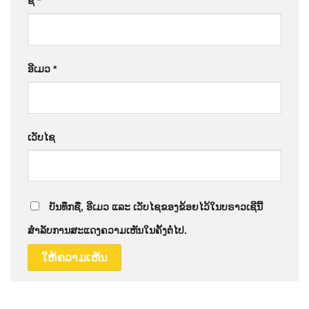
ຊື່
*
ອີເມວ
*
ເວັບໄຊ
ບັນທຶກຊື່, ອີເມວ ແລະ ເວັບໄຊຂອງຂ້ອຍໄວ້ໃນບຣາວເຊີນີ້
ສຳລັບການສະແດງຄວາມເຫັນໃນຄັ້ງຕໍ່ໄປ.