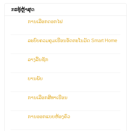
ກະ​ທູ້​ຫຼ້າ​ສຸດ
ການເລືອກດອກໄຟ
ລະບົບຄວມຄຸມເຮືອນອັດຕະໂນມັດ Smart Home
ລາງລີ້ນຊັກ
ບານພັບ
ການເລືອກສີທາເຮືອນ
ການອອກແບບຫ້ອງຄົວ