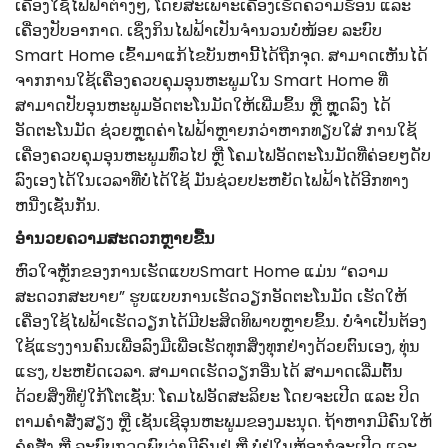
ເຄື່ອງໃຊ້ໄຟຟ້າຕ່າງໆ, ໂດຍສະເພາະເຄື່ອງເຮັດຄວາມຮ້ອນ ແລະ
ເຄື່ອງປັບອາກາດ. ເຊິ່ງກິນໄຟຟ້າເປັນຈຳນວນບໍ່ໜ້ອຍ ລະບົບ
Smart Home ເຂົ້າມາແກ້ໄຂບັນຫານີ້ໄດ້ຖືກຈຸດ. ສາມາດເຫັນໄດ້
ຈາກການໃຊ້ເຄື່ອງຄວບຄຸມອຸນຫະພູມໃນ Smart Home ທີ່
ສາມາດປັບອຸນຫະພູມອັດຕະໂນມັດໃຫ້ເພີ່ມຂຶ້ນ ຫຼື ຫຼຸດລົງ ໄດ້
ອັດຕະໂນມັດ ຊ່ວຍຫຼຸດຄ່າໄຟຟ້າຫຼາຍກວ່າຫາກທຽບໃສ່ ການໃຊ້
ເຄື່ອງຄວບຄຸມອຸນຫະພູມທົ່ວໄປ ຫຼື ໂຄມໄຟອັດຕະໂນມັດທີ່ຄ່ອຍໆດັບ
ລົງເອງໄດ້ໃນເວລາທີ່ບໍ່ໄດ້ໃຊ້ ມັນຊ່ວຍປະຫຍັດໄຟຟ້າໄດ້ອີກທາງ
ຫນື່ງເຊັ່ນກັນ.
ອຳນວຍຄວາມສະດວກຫຼາຍຂື້ນ
ຫົວໃຈຫຼັກຂອງການເຮັດແບບSmart Home ແມ່ນ “ຄວາມ
ສະດວກສະບາຍ” ຮູບແບບການເຮັດວຽກອັດຕະໂນມັດ ເຮັດໃຫ້
ເຄື່ອງໃຊ້ໄຟຟ້າເຮັດວຽກໄດ້ມີປະສິດທິພາບຫຼາຍຂຶ້ນ. ບໍ່ຈໍາເປັນຕ້ອງ
ໃຊ້ແຮງງານຄົນເພື່ອລົງມືເພື່ອເຮັດທຸກສິ່ງທຸກຢ່າງດ້ວຍຕົນເອງ, ທຸ່ນ
ແຮງ, ປະຫຍັດເວລາ. ສາມາດເຮັດວຽກອື່ນໄດ້ ສາມາດເລີ່ມຕົ້ນ
ດ້ວຍສິ່ງທີ່ຢູ່ໃກ້ໂຕເຊັ່ນ: ໂຄມໄຟອັດສະລິຍະ ໂດຍຈະເປີດ ແລະ ປິດ
ຕາມຄຳສັ່ງສຽງ ຫຼື ເຊັນເຊີອຸນຫະພູມຂອງມະນຸດ. ຖ້າຫາກມີຄົນໃຫ້
ຄໍາສັ່ງ ຫຼື ລະບົບກວດພົບວ່າມີຄົນຢູ່ ຫຼື ບໍ່ຢູ່ໃນຫ້ອງກໍຈະເປີດ ແລະ