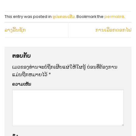
This entry was posted in
ອຸປະກອນເສີມ
. Bookmark the
permalink
.
ລາງລີ້ນຊັກ
ການເລືອກດອກໄຟ
ຕອບກັບ
ເມວຂອງທ່ານຈະບໍ່ຖືກເຜີຍແຜ່ໃຫ້ໃຜຮູ້
ບ່ອນທີ່ຕ້ອງການ
ແມ່ນຖືກຫມາຍໄວ້
*
ຄວາມເຫັນ