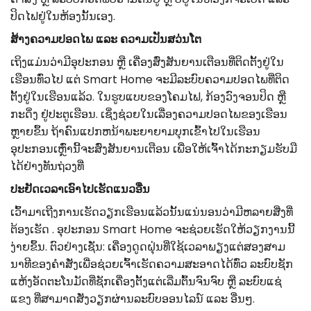
ປິດໄຟຢູ່ໃນຫ້ອງນັ້ນເອງ.
ສ້າງຄວາມປອດໄພ ແລະ ຄວາມເປັນສວ່ນໂຕ
ເຖິງແມ່ນວ່າມີອຸປະກອນ ຫຼື ເຄື່ອງສົ່ງສັນຍານເຕືອນທີ່ຕິດຕັ້ງຢູ່ໃນ
ເຮືອນທົ່ວໄປ ແຕ່ Smart Home ຈະມີລະບົບຄວາມປອດໄພທີ່ຕິດ
ຕັ້ງຢູ່ໃນເຮືອນແລ້ວ. ໃນຮູບແບບຂອງໂຄມໄຟ, ກ້ອງວົງຈອນປິດ ຫຼື
ກະດິ່ງ ຢູ່ປະຕູເຮືອນ. ເຊິ່ງຊ່ວຍໃນເລື່ອງຄວາມປອດໄພຂອງເຮືອນ
ຫຼາຍຂຶ້ນ ຖ້າຄົນແປກຫນ້າພະຍາຍາມບຸກເຂົ້າໄປໃນເຮືອນ
ອຸປະກອນເຫຼົ່ານີ້ຈະສົ່ງສັນຍານເຕືອນ ເພື່ອ​ໃຫ້ເຈົ້າໄດ້ກະກຽມ​ຮັບມື
ໄດ້ຢ່າງທັນຖ່ວງທີ່
ປະຢັດເວລາເອົາໄປເຮັດແນວອື່ນ
ເວົ້າມາເຖີງການເຮັດວຽກເຮືອນແລ້ວນັ້ນແນ່ນອນວ່າມີຫລາຍສີ່ງທີ່
ຕ້ອງເຮັດ . ອຸປະກອນ Smart Home ຈະຊ່ວຍເຮັດໃຫ້ວຽກງານນີ້
ງ່າຍຂຶ້ນ. ຕົວຢ່າງເຊັ່ນ: ເຄື່ອງດູດຝຸ່ນທີ່ໃຊ້ເວລາພຽງແຕ່ສອງສາມ
ນາທີຂອງຄຳສັ່ງເພື່ອຊ່ວຍເຈົ້າເຮັດຄວາມສະອາດໄດ້ທົ່ວ ລະບົບຊັກ
ແຫ້ງອັດຕະໂນມັດທີ່ຊັກເຄື່ອງຕັ້ງແຕ່ເລີ່ມຕົ້ນຈົນຈົບ ຫຼື ລະບົບແຊ່
ແຂງ ທີ່ສາມາດສັ່ງວຽກຜ່ານລະບົບອອນໄລນ໌ ແລະ ອື່ນໆ.