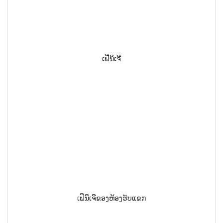
ເຟີນິເຈີ
ເຟີນິເຈີຂອງຫ້ອງຮັບແຂກ