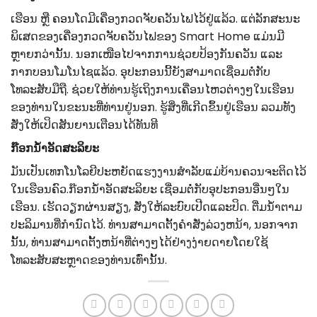
ເຮືອນ ຫຼື ຄອນໂດມີເຄື່ອງກວດຈັບຄວັນໄຟໄວ້ຢູ່ແລ້ວ. ແຕ່ລັກສະນະ
ພິເສດຂອງເຄື່ອງກວດຈັບຄວັນໄຟຂອງ Smart Home ແມ່ນມີ
ຫຼາຍກວ່ານັ້ນ. ນອກ​ເໜືອ​ໄປ​ຈາກ​ການ​ຊ່ວຍ​ປ້ອງ​ກັນ​ຄວັນ ​ແລະ ​
ກາກ​ບອນ​ໂມ​ໂນ​ໄຊ​ແລ້ວ. ອຸປະກອນນີ້ຍັງສາມາດເຊື່ອມຕໍ່ກັບ
ໂທລະສັບມືຖື. ຊ່ວຍໃຫ້ທ່ານຮູ້ເຖິງການເຄື່ອນໄຫວຕ່າງໆໃນເຮືອນ
ຂອງທ່ານໃນຂະນະທີ່ທ່ານຢູ່ນອກ. ຮູ້ສິ່ງທີ່ເກີດຂຶ້ນຢູ່ເຮືອນ ລວມທັງ
ສັ່ງໃຫ້ເປິດສັນຍານເຕືອນໄດ້ທັນທີ
ກ໊ອກນ້ຳອັດສະລິຍະ
ມັນເປັນເທກໂນໂລຍີປະຫຍັດແຮງງານສໍາລັບແມ່ບ້ານຄວນຈະຕິດໄວ້
ໃນເຮືອນຄົວ.ກ໊ອກນ້ຳອັດສະລິຍະ ເຊື່ອມຕໍ່ກັບອຸປະກອນອື່ນໆໃນ
ເຮືອນ. ເຮັດວຽກຜ່ານສຽງ, ສັ່ງໃຫ້ລະບົບເປີດແລະປິດ. ຕື່ມນ້ໍາຕາມ
ປະລິມານທີ່ກໍານົດໄວ້. ທ່ານສາມາດຕັ້ງຄໍາສັ່ງລ່ວງຫນ້າ, ນອກຈາກ
ນັ້ນ, ທ່ານສາມາດຕັ້ງຫນ້າທີ່ຕ່າງໆໄດ້ຢ່າງງ່າຍດາຍໂດຍໃຊ້
ໂທລະສັບສະຫຼາດຂອງທ່ານເທົ່ານັ້ນ.