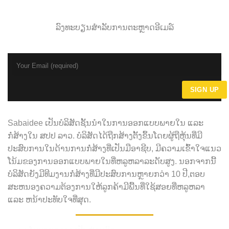
ລົງທະບຽນສໍາລັບການຕະຫຼາດອີເມລ໌
Sabaidee ເປັນບໍລິສັດຊັ້ນນໍາໃນການອອກແບບພາຍໃນ ແລະ
ກໍ່ສ້າງໃນ ສປປ ລາວ. ບໍລິສັດໄດ້ຖືກສ້າງຕັ້ງຂຶ້ນໂດຍຜູ້ຖືຫຸ້ນທີ່ມີ
ປະສົບການໃນດ້ານການກໍ່ສ້າງທີ່ເປັນມືອາຊີບ, ມີຄວາມເຂົ້າໃຈແນວ
ໂນ້ມຂອງການອອກແບບພາຍໃນທີ່ຫລູຫລາລະດັບສູງ. ນອກຈາກນີ້
ບໍລິສັດຍັງມີທີມງານກໍ່ສ້າງທີ່ມີປະສົບການຫຼາຍກວ່າ 10 ປີ,ຕອບ
ສະຫນອງຄວາມຕ້ອງການໃຫ້ລູກຄ້າມີພື້ນທີ່ໃຊ້ສອຍທີ່ຫລູຫລາ
ແລະ ຫນ້າປະທັບໃຈທີ່ສຸດ.