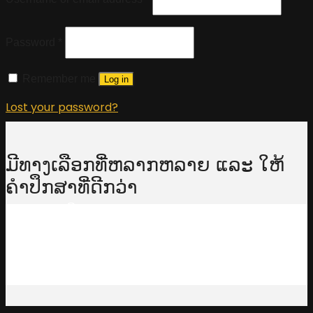
Password
*
Remember me
Log in
Lost your password?
ມີທາງເລືອກທີ່ຫລາກຫລາຍ ແລະ ໃຫ້
ຄໍາປຶກສາທີ່ດີກວ່າ
Whatapp: ປຶກສາ
020 97836789
ສົ່ງຄໍາຮ້ອງຂໍການປຶກສາຫາລື