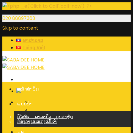
020 88897363
Skip to content
ພາສາລາວ
Tiếng Việt
ຫນ້າທໍາອິດ
ແນະນຳ
ວິໄສທັດ – ພາລະກິດ – ຄຸນຄ່າຫຼັກ
ຫ້ອງວາງສະແດງເຟີນິເຈີ