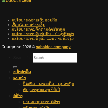
GOOGLE ແຜນທີ່
ນະໂຍບາຍຄວາມເປັນສ່ວນຕົວ
ເງື່ອນໄຂການຈ່າຍເງິນ
ນະໂຍບາຍການຈັດການຄໍາຮ້ອງທຸກ
ນະໂຍບາຍການຮັບປະກັນ – ບໍາລຸງຮັກສາ
ນະໂຍບາຍການສົ່ງຄືນ ແລະ ການຄືນເງິນ
ໃບອະນຸຍາດ 2026 ©
sabaidee company
Search for:
ຫນ້າທໍາອິດ
ແນະນຳ
ວິໄສທັດ – ພາລະກິດ – ຄຸນຄ່າຫຼັກ
ຫ້ອງວາງສະແດງເຟີນິເຈີ
ກໍ່ສ້າງ
ການຄວບຄຸມການກໍ່ສ້າງ
ຫລັກການຮວ່ງຈຸ໊ຍ