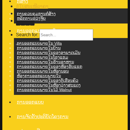
ກໍ່ສ້າງ
ຂໍໃບສະເໜີລາຄາ
ການຄວບຄຸມການກໍ່ສ້າງ
ຫລັກການຮວ່ງຈຸ໊ຍ
ການ​ອອກ​ແບບ​ພາຍ​ໃນ
Search for:
ການ​ອອກ​ແບບ​ພາຍ​ໃນ Villa​
ການອອກແບບພາຍໃນບ້ານ
ການອອກແບບພາຍໃນຂອງອາພາດເມັນ
ການອອກແບບພາຍໃນໂຮງແຮມ
ການອອກແບບພາຍໃນຮ້ານອາຫານ
ການອອກແບບພາຍໃນຂອງຫ້ອງຮັບແຂກ
ການອອກແບບພາຍໃນຫ້ອງນອນ
ຫ້ອງການອອກແບບພາຍໃນ
ການອອກແບບພາຍໃນຂອງຕູ້ເຮືອນຄົວ
ການອອກແບບພາຍໃນຫ້ອງວາງສະແດງ
ການອອກແບບພາຍໃນໄມ້ Walnut
ການອອກແບບ
ການຈັດຕັ້ງປະຕິບັດໂຄງການ