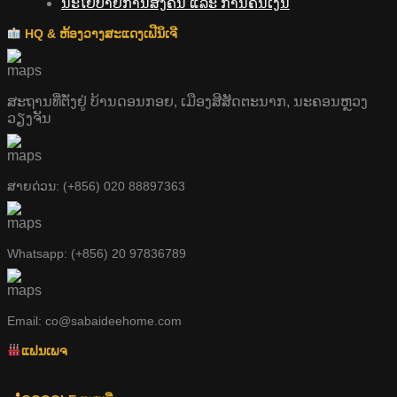
ນະໂຍບາຍການສົ່ງຄືນ ແລະ ການຄືນເງິນ
HQ & ຫ້ອງວາງສະແດງເຟີນິເຈີ
ສະຖານທີ່ຕັ່ງຢູ່ ບ້ານດອນກອຍ, ເມືອງສີສັດຕະນາກ, ນະຄອນຫຼວງ
ວຽງຈັນ
ສາຍດ່ວນ: (+856) 020 88897363
Whatsapp: (+856) 20 97836789
Email: co@sabaideehome.com
ແຟນເພຈ