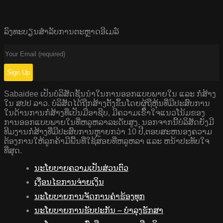
ລົງທະບຽນສໍາລັບການຕະຫຼາດອີເມລ໌
Sabaidee ເປັນບໍລິສັດຊັ້ນນໍາໃນການອອກແບບພາຍໃນ ແລະ ກໍ່ສ້າງ
ໃນ ສປປ ລາວ. ບໍລິສັດໄດ້ຖືກສ້າງຕັ້ງຂຶ້ນໂດຍຜູ້ຖືຫຸ້ນທີ່ມີປະສົບການ
ໃນດ້ານການກໍ່ສ້າງທີ່ເປັນມືອາຊີບ, ມີຄວາມເຂົ້າໃຈແນວໂນ້ມຂອງ
ການອອກແບບພາຍໃນທີ່ຫລູຫລາລະດັບສູງ. ນອກຈາກນີ້ບໍລິສັດຍັງມີ
ທີມງານກໍ່ສ້າງທີ່ມີປະສົບການຫຼາຍກວ່າ 10 ປີ,ຕອບສະຫນອງຄວາມ
ຕ້ອງການໃຫ້ລູກຄ້າມີພື້ນທີ່ໃຊ້ສອຍທີ່ຫລູຫລາ ແລະ ຫນ້າປະທັບໃຈ
ທີ່ສຸດ.
ນະໂຍບາຍຄວາມເປັນສ່ວນຕົວ
ເງື່ອນໄຂການຈ່າຍເງິນ
ນະໂຍບາຍການຈັດການຄໍາຮ້ອງທຸກ
ນະໂຍບາຍການຮັບປະກັນ – ບໍາລຸງຮັກສາ