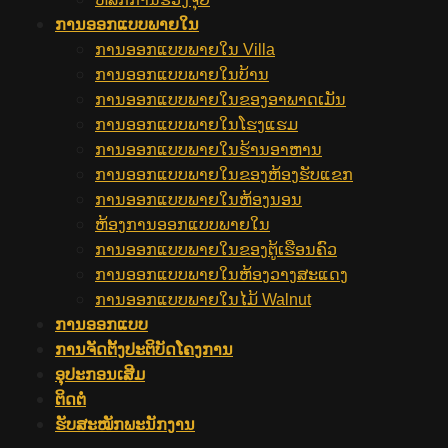
ການ​ອອກ​ແບບ​ພາຍ​ໃນ
ການ​ອອກ​ແບບ​ພາຍ​ໃນ Villa​
ການອອກແບບພາຍໃນບ້ານ
ການອອກແບບພາຍໃນຂອງອາພາດເມັນ
ການອອກແບບພາຍໃນໂຮງແຮມ
ການອອກແບບພາຍໃນຮ້ານອາຫານ
ການອອກແບບພາຍໃນຂອງຫ້ອງຮັບແຂກ
ການອອກແບບພາຍໃນຫ້ອງນອນ
ຫ້ອງການອອກແບບພາຍໃນ
ການອອກແບບພາຍໃນຂອງຕູ້ເຮືອນຄົວ
ການອອກແບບພາຍໃນຫ້ອງວາງສະແດງ
ການອອກແບບພາຍໃນໄມ້ Walnut
ການອອກແບບ
ການຈັດຕັ້ງປະຕິບັດໂຄງການ
ອຸປະກອນເສີມ
ຕິດຕໍ່
ຮັບສະໝັກພະນັກງານ