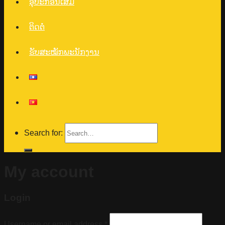
ອຸປະກອນເສີມ
ຕິດຕໍ່
ຮັບສະໝັກພະນັກງານ
Search for:
My account
Login
Username or email address
*