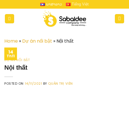
Skip
ພາສາລາວ
Tiếng Việt
to
content
Home
»
Dự án nổi bật
»
Nội thất
14
Th11
DỰ ÁN NỔI BẬT
Nội thất
POSTED ON
14/11/2021
BY
QUẢN TRỊ VIÊN