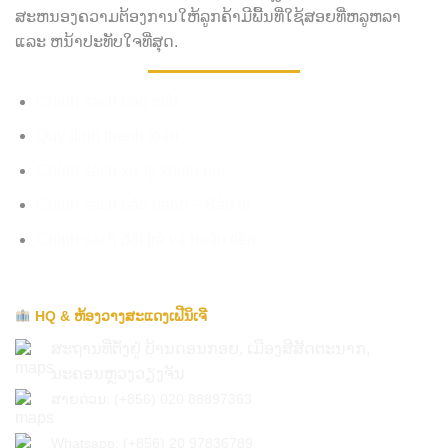
ສະຫນອງຄວາມຕ້ອງການໃຫ້ລູກຄ້າມີພື້ນທີ່ໃຊ້ສອຍທີ່ຫລູຫລາ
ແລະ ຫນ້າປະທັບໃຈທີ່ສຸດ.
Chính sách bảo mật
Quy định thanh toán
Chính sách xử lý khiếu nại
Chính sách bảo hành – Bảo trì
Chính sách đổi trả và hoàn tiền
HQ & ຫ້ອງວາງສະແດງເຟີນິເຈີ
ສະຖານທີ່ຕັ່ງຢູ່ ບ້ານດອນກອຍ, ເມືອງສີສັດຕະນາກ,
ນະຄອນຫຼວງວຽງຈັນ
ສາຍດ່ວນ: (+856) 020 88897363
Whatsapp: (+856) 20 97836789