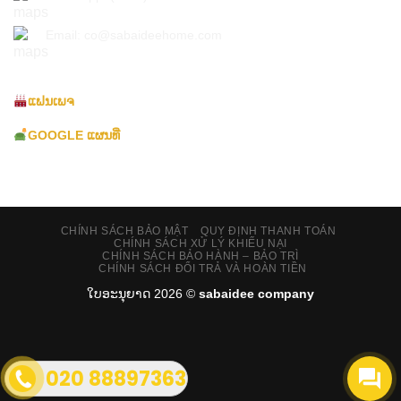
Email: co@sabaideehome.com
ແຟນເພຈ
GOOGLE ແຜນທີ່
CHÍNH SÁCH BẢO MẬT
QUY ĐỊNH THANH TOÁN
CHÍNH SÁCH XỬ LÝ KHIẾU NẠI
CHÍNH SÁCH BẢO HÀNH – BẢO TRÌ
CHÍNH SÁCH ĐỔI TRẢ VÀ HOÀN TIỀN
ໃບອະນຸຍາດ 2026 ©
sabaidee company
020 88897363