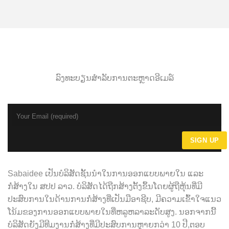
ລົງທະບຽນສໍາລັບການຕະຫຼາດອີເມລ໌
Sabaidee ເປັນບໍລິສັດຊັ້ນນໍາໃນການອອກແບບພາຍໃນ ແລະ
ກໍ່ສ້າງໃນ ສປປ ລາວ. ບໍລິສັດໄດ້ຖືກສ້າງຕັ້ງຂຶ້ນໂດຍຜູ້ຖືຫຸ້ນທີ່ມີ
ປະສົບການໃນດ້ານການກໍ່ສ້າງທີ່ເປັນມືອາຊີບ, ມີຄວາມເຂົ້າໃຈແນວ
ໂນ້ມຂອງການອອກແບບພາຍໃນທີ່ຫລູຫລາລະດັບສູງ. ນອກຈາກນີ້
ບໍລິສັດຍັງມີທີມງານກໍ່ສ້າງທີ່ມີປະສົບການຫຼາຍກວ່າ 10 ປີ,ຕອບ