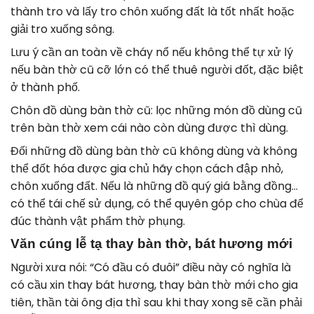
thành tro và lấy tro chôn xuống đất là tốt nhất hoặc
giải tro xuống sông.
Lưu ý cần an toàn về cháy nổ nếu không thể tự xử lý
nếu bàn thờ cũ cỡ lớn có thể thuê người đốt, đặc biệt
ở thành phố.
Chôn đồ dùng bàn thờ cũ: lọc những món đồ dùng cũ
trên bàn thờ xem cái nào còn dùng được thì dùng.
Đối những đồ dùng bàn thờ cũ không dùng và không
thể đốt hóa được gia chủ hãy chọn cách đập nhỏ,
chôn xuống đất. Nếu là những đồ quý giá bằng đồng…
có thể tái chế sử dụng, có thể quyên góp cho chùa để
đúc thành vật phẩm thờ phụng.
Văn cúng lễ tạ thay bàn thờ, bát hương mới
Người xưa nói: “Có đầu có đuôi” điều này có nghĩa là
có cầu xin thay bát hương, thay bàn thờ mới cho gia
tiên, thần tài ông địa thì sau khi thay xong sẽ cần phải