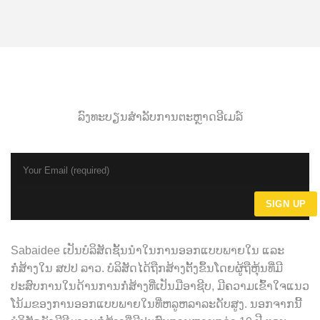
ລົງທະບຽນສໍາລັບການຕະຫຼາດອີເມລ໌
Sabaidee ເປັນບໍລິສັດຊັ້ນນໍາໃນການອອກແບບພາຍໃນ ແລະ
ກໍ່ສ້າງໃນ ສປປ ລາວ. ບໍລິສັດໄດ້ຖືກສ້າງຕັ້ງຂຶ້ນໂດຍຜູ້ຖືຫຸ້ນທີ່ມີ
ປະສົບການໃນດ້ານການກໍ່ສ້າງທີ່ເປັນມືອາຊີບ, ມີຄວາມເຂົ້າໃຈແນວ
ໂນ້ມຂອງການອອກແບບພາຍໃນທີ່ຫລູຫລາລະດັບສູງ. ນອກຈາກນີ້