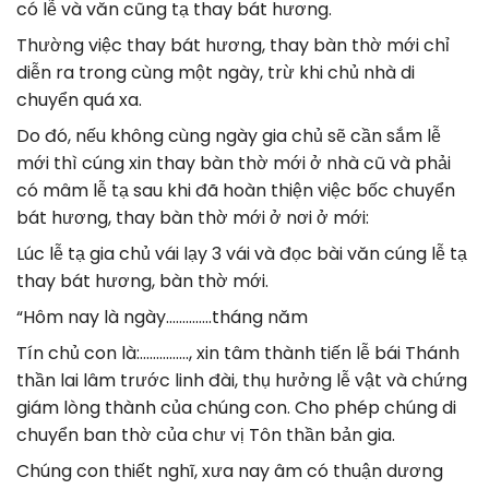
có lễ và văn cũng tạ thay bát hương.
Thường việc thay bát hương, thay bàn thờ mới chỉ
diễn ra trong cùng một ngày, trừ khi chủ nhà di
chuyển quá xa.
Do đó, nếu không cùng ngày gia chủ sẽ cần sắm lễ
mới thì cúng xin thay bàn thờ mới ở nhà cũ và phải
có mâm lễ tạ sau khi đã hoàn thiện việc bốc chuyển
bát hương, thay bàn thờ mới ở nơi ở mới:
Lúc lễ tạ gia chủ vái lạy 3 vái và đọc bài văn cúng lễ tạ
thay bát hương, bàn thờ mới.
“Hôm nay là ngày…………..tháng năm
Tín chủ con là:……………, xin tâm thành tiến lễ bái Thánh
thần lai lâm trước linh đài, thụ hưởng lễ vật và chứng
giám lòng thành của chúng con. Cho phép chúng di
chuyển ban thờ của chư vị Tôn thần bản gia.
Chúng con thiết nghĩ, xưa nay âm có thuận dương