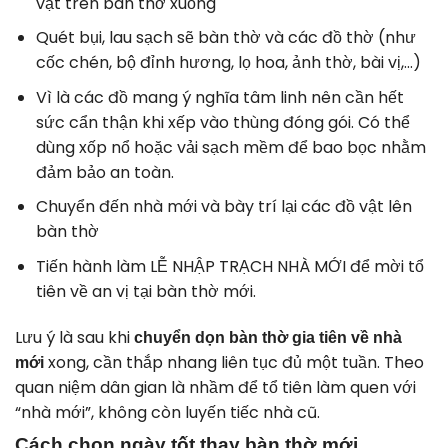
vật trên bàn thờ xuống
Quét bụi, lau sạch sẽ bàn thờ và các đồ thờ (như
cốc chén, bộ đỉnh hương, lọ hoa, ảnh thờ, bài vị,…)
Vì là các đồ mang ý nghĩa tâm linh nên cần hết
sức cẩn thận khi xếp vào thùng đóng gói. Có thể
dùng xốp nổ hoặc vải sạch mềm để bao bọc nhằm
đảm bảo an toàn.
Chuyển đến nhà mới và bày trí lại các đồ vật lên
bàn thờ
Tiến hành làm LỄ NHẬP TRẠCH NHÀ MỚI để mời tổ
tiên về an vị tại bàn thờ mới.
Lưu ý là sau khi
chuyển dọn bàn thờ gia tiên về nhà
xong, cần thắp nhang liên tục đủ một tuần. Theo
mới
quan niệm dân gian là nhầm để tổ tiên làm quen với
“nhà mới”, không còn luyến tiếc nhà cũ.
Cách chọn ngày tốt thay bàn thờ mới