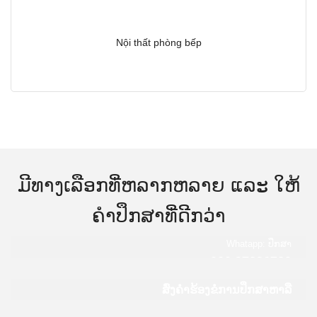
Nội thất phòng bếp
ມີທາງເລືອກທີ່ຫລາກຫລາຍ ແລະ ໃຫ້
ຄໍາປຶກສາທີ່ດີກວ່າ
Whatapp: ປຶກສາ
020 97836789
ສົ່ງຄໍາຮ້ອງຂໍການປຶກສາຫາລື