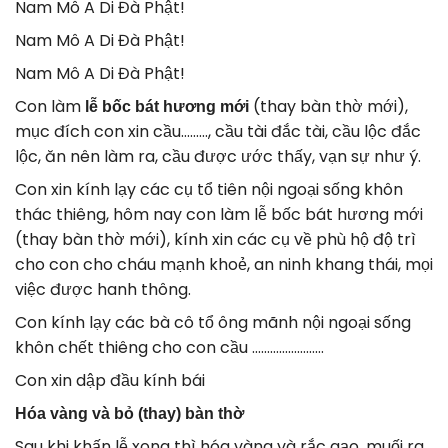
Nam Mô A Di Đà Phật!
Nam Mô A Di Đà Phật!
Nam Mô A Di Đà Phật!
Con làm
(thay bàn thờ mới),
lễ bốc bát hương mới
mục đích con xin cầu………, cầu tài đắc tài, cầu lộc đắc
lộc, ăn nên làm ra, cầu được ước thấy, vạn sự như ý.
Con xin kính lạy các cụ tổ tiên nội ngoại sống khôn
thác thiêng, hôm nay con làm lễ bốc bát hương mới
(thay bàn thờ mới), kính xin các cụ về phù hộ độ trì
cho con cho cháu mạnh khoẻ, an ninh khang thái, mọi
việc được hanh thông.
Con kính lạy các bà cô tổ ông mãnh nội ngoại sống
khôn chết thiêng cho con cầu ……………………
Con xin dập đầu kính bái
Hóa vàng và bỏ (thay) bàn thờ
Sau khi khấn lễ xong thì hóa vàng và rắc gạo, muối ra