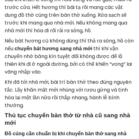
trước cửa. Hết hương thì bái tạ rồi mang các vật
dụng đồ thờ cúng trên bàn thờ xuống. Rửa sạch sẽ
trước khi mang qua nhà mới. Nếu không mang qua
nhà mới thì hóa đi rổi rải ra sông, hồ.
Nếu bát hương cũ không dùng thì thả ra sông, hồ còn
nếu
thì khi vận
chuyển bát hương sang nhà mới
chuyển nhớ băng kín tuyệt đối không được để lộ
thiên khi đi ở ngoài đường, bởi có thể khiến “vong” lai
vãng nhập vào.
Khi đã tới nhà mới, bài trí bàn thờ theo đúng nguyên
tắc. Lấy khăn mặt mới nhúng với rượu gừng và tịnh
hóa lại một lần nữa rồi thắp nhang, hành lễ bình
thường.
Thủ tục chuyển bàn thờ từ nhà cũ sang nhà
mới
Đồ cúng cần chuẩn bị khi chuyển bàn thờ sang nhà