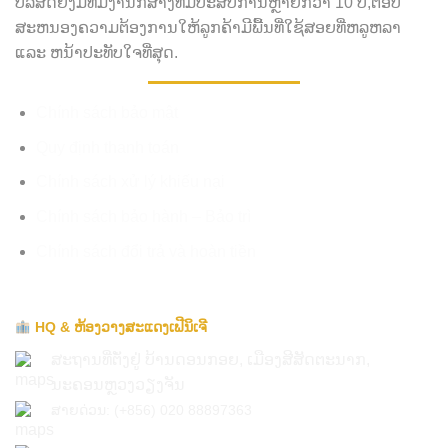
ບໍລິສັດຍັງມີທີມງານກໍ່ສ້າງທີ່ມີປະສົບການຫຼາຍກວ່າ 10 ປີ,ຕອບ
ສະຫນອງຄວາມຕ້ອງການໃຫ້ລູກຄ້າມີພື້ນທີ່ໃຊ້ສອຍທີ່ຫລູຫລາ
ແລະ ຫນ້າປະທັບໃຈທີ່ສຸດ.
Chính sách bảo mật
Quy định thanh toán
Chính sách xử lý khiếu nại
Chính sách bảo hành – Bảo trì
Chính sách đổi trả và hoàn tiền
HQ & ຫ້ອງວາງສະແດງເຟີນິເຈີ
ສະຖານທີ່ຕັ່ງຢູ່ ບ້ານດອນກອຍ, ເມືອງສີສັດຕະນາກ,
ນະຄອນຫຼວງວຽງຈັນ
ສາຍດ່ວນ: (+856) 020 88897363