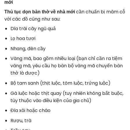
mới
cần chuẩn bị mâm cỗ
Thủ tục dọn bàn thờ về nhà mới
với các đồ cúng như sau:
Dĩa trái cây ngũ quả
Lọ hoa tươi
Nhang, đèn cầy
Vàng mã, bao gồm nhiều loại (bạn chỉ cần ra tiệm
vàng mã, yêu cầu họ bán bộ vàng mã chuyển bàn
thờ là được)
Bộ tam sanh (thịt luộc, tôm luộc, trứng luộc)
Gà luộc hoặc thịt quay (tuy nhiên không bắt buộc,
tùy thuộc vào điều kiện của gia chủ)
Đĩa xôi hoặc cháo
Rượu, trà