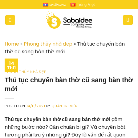
Skip
ພາສາລາວ
Tiếng Việt
to
content
Home
»
Phong thủy nhà đẹp
»
Thủ tục chuyển bàn
thờ cũ sang bàn thờ mới
14
Th11
PHONG THỦY NHÀ ĐẸP
Thủ tục chuyển bàn thờ cũ sang bàn thờ
mới
POSTED ON
14/11/2021
BY
QUẢN TRỊ VIÊN
gồm
Thủ tục chuyển bàn thờ cũ sang bàn thờ mới
những bước nào? Cần chuẩn bị gì? Và chuyển bát
hương phải lưu ý những gì? Đây là vấn để rất quan