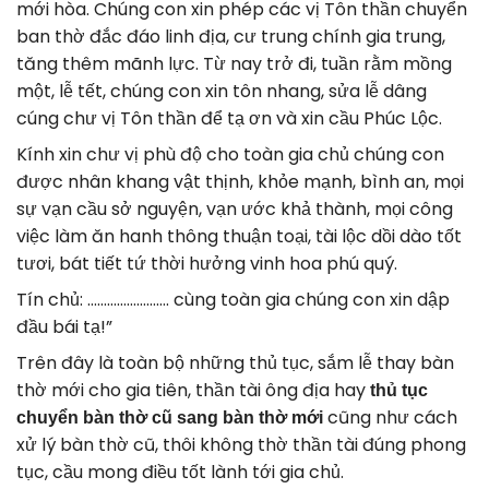
mới hòa. Chúng con xin phép các vị Tôn thần chuyển
ban thờ đắc đáo linh địa, cư trung chính gia trung,
tăng thêm mãnh lực. Từ nay trở đi, tuần rằm mồng
một, lễ tết, chúng con xin tôn nhang, sửa lễ dâng
cúng chư vị Tôn thần để tạ ơn và xin cầu Phúc Lộc.
Kính xin chư vị phù độ cho toàn gia chủ chúng con
được nhân khang vật thịnh, khỏe mạnh, bình an, mọi
sự vạn cầu sở nguyện, vạn ước khả thành, mọi công
việc làm ăn hanh thông thuận toại, tài lộc dồi dào tốt
tươi, bát tiết tứ thời hưởng vinh hoa phú quý.
Tín chủ: ……………………. cùng toàn gia chúng con xin dập
đầu bái tạ!”
Trên đây là toàn bộ những thủ tục, sắm lễ thay bàn
thờ mới cho gia tiên, thần tài ông địa hay
thủ tục
cũng như cách
chuyển bàn thờ cũ sang bàn thờ mới
xử lý bàn thờ cũ, thôi không thờ thần tài đúng phong
tục, cầu mong điều tốt lành tới gia chủ.