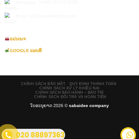
Whatsapp: (+856) 20 97836789
Email: co@sabaideehome.com
ແຟນເພຈ
GOOGLE ແຜນທີ່
CHÍNH SÁCH BẢO MẬT
QUY ĐỊNH THANH TOÁN
CHÍNH SÁCH XỬ LÝ KHIẾU NẠI
CHÍNH SÁCH BẢO HÀNH – BẢO TRÌ
CHÍNH SÁCH ĐỔI TRẢ VÀ HOÀN TIỀN
ໃບອະນຸຍາດ 2026 ©
sabaidee company
020 88897363